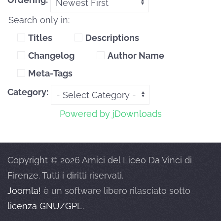
Search only in:
Titles
Descriptions
Changelog
Author Name
Meta-Tags
Category:
Powered by jDownloads
Copyright © 2026 Amici del Liceo Da Vinci di
Firenze. Tutti i diritti riservati.
Joomla!
è un software libero rilasciato sotto
licenza GNU/GPL.