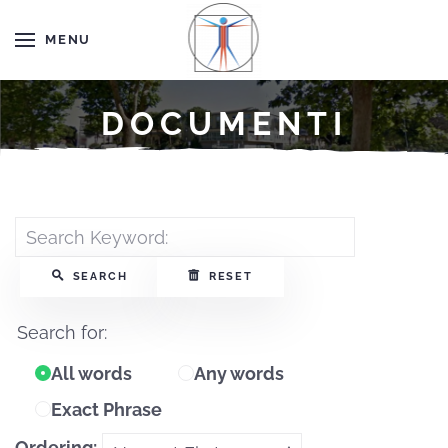
MENU
DOCUMENTI
Search Keyword:
SEARCH
RESET
Search for:
All words
Any words
Exact Phrase
Ordering: