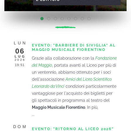
L'edificio
L'ingresso
I Reperti
Il Museo del Liceo
Il cortile
Il laboratorio di fisica
La piscina
L'edificio
LUN
EVENTO: "BARBIERE DI SIVIGLIA" AL
06
MAGGIO MUSICALE FIORENTINO
LUG
Grazie alla collaborazione con la
Fondazione
2026
del Maggio
, portata avanti al Liceo per più di
19:51
un ventennio, abbiamo ottenuto per i soci
dell'associazione
Amici del Liceo Scientifico
Leonardo da Vinci
condizioni particolarmente
vantaggiose per l'acquisto dei biglietti per
gli spettacoli in programma al teatro del
Maggio Musicale Fiorentino
. In più,
...
DOM
EVENTO: "RITORNO AL LICEO 2026"